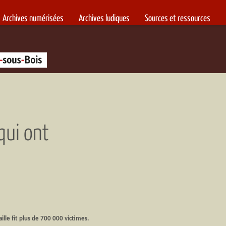
Archives numérisées
Archives ludiques
Sources et ressources
Fontenay-sous-Bois
ui ont
lle fit plus de 700 000 victimes.