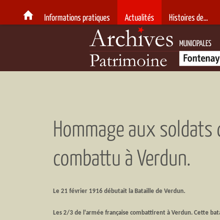
Informations pratiques
Actualités
Histoires de...
Archives et patrimoine de la Ville de Fontenay-sous-Bois
Archives municipales - Patrimoine - 
Hommage aux soldats q
combattu à Verdun.
Le 21 février 1916 débutait la Bataille de Verdun.
Les 2/3 de l'armée française combattirent à Verdun. Cette batai