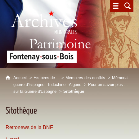
Archives municipales - Patrimoine - Fontenay-sous-Bois
Accueil
Histoires de...
Mémoires des conflits
Mémorial
guerre d'Espagne - Indochine - Algérie
Pour en savoir plus ...
sur la Guerre d'Espagne
Sitothèque
Sitothèque
Retronews de la BNF